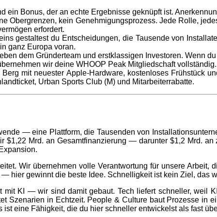
 ein Bonus, der an echte Ergebnisse geknüpft ist. Anerkennung 
ne Obergrenzen, kein Genehmigungsprozess. Jede Rolle, jedes 
vermögen erfordert.
ins gestaltest du Entscheidungen, die Tausende von Installateu
 in ganz Europa voran.
neben dem Gründerteam und erstklassigen Investoren. Wenn du ir
bernehmen wir deine WHOOP Peak Mitgliedschaft vollständig.
 Berg mit neuester Apple-Hardware, kostenloses Frühstück u
andticket, Urban Sports Club (M) und Mitarbeiterrabatte.
wende — eine Plattform, die Tausenden von Installationsunterne
 wir $1,22 Mrd. an Gesamtfinanzierung — darunter $1,2 Mrd. a
 Expansion.
beitet. Wir übernehmen volle Verantwortung für unsere Arbeit,
hier gewinnt die beste Idee. Schnelligkeit ist kein Ziel, das wir
 mit KI — wir sind damit gebaut. Tech liefert schneller, weil K
et Szenarien in Echtzeit. People & Culture baut Prozesse in ein
t eine Fähigkeit, die du hier schneller entwickelst als fast übe