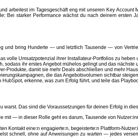
 und arbeitest im Tagesgeschäft eng mit unseren Key Account
lle: Bei starker Performance wächst du nach deinem ersten J
 und bring Hunderte — und letztlich Tausende — von Vertriebs
volle Umsatzpotenzial ihrer Installateur-Portfolios zu heben 
ch, sodass ihr erstes Angebot mühelos gelingt und das nächste 
er-Produkte, damit sie mehr Deals abschließen und mehr Hausb
tivierungskampagnen, die das Angebotsvolumen sichtbar steiger
in HubSpot, erkenne, was zum Erfolg führt, und teile das Play
 warst. Das sind die Voraussetzungen für deinen Erfolg in dies
mit — in dieser Rolle geht es darum, Tausende von Nutzer:innen
ten Kontakt eine:n engagierte:n, begeisterte:n Plattform-Nutzer:
lst schnell, ohne auf Anweisungen zu warten — jedes versen