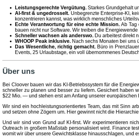
Leistungsgerechte Vergütung.
Starkes Grundgehalt und
AI-first & ungedrosselt.
Unbegrenzte Enterprise-KI, kei
konzentrieren kannst, was wirklich menschliches Urteils
Echte Verantwortung für eine echte Mission.
Ab Tag e
bauen nicht nur Software. Wir treiben die Energiewende
Schneller wachsen als anderswo.
Du arbeitest direkt 
WHOOP Peak inklusive.
Nach sechs Monaten bei uns ü
Das Wesentliche, richtig gemacht.
Büro in Prenzlauer
Events, 25 Urlaubstage, ein voll übernommenes Deutschl
Über uns
Bei Cloover bauen wir das KI-Betriebssystem für die Energie
schneller zu planen und besser zu liefern. Gesichert haben
$22 Mio. — und stehen erst am Anfang unserer europäischen
Wir sind ein hochleistungsorientiertes Team, das mit Sinn ar
und setzen ohne Zögern um. Hier gewinnt nicht die Hierarchie — 
Und wir sind von Grund auf KI-first. Wir experimentieren nicht
Outreach in großem Maßstab personalisiert wird. Finance test
womit wir über unsere Gewichtsklasse hinausschlagen, und es is