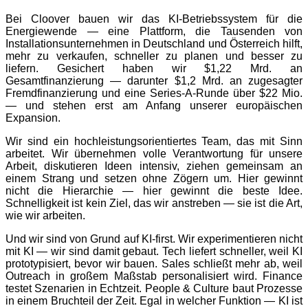
Bei Cloover bauen wir das KI-Betriebssystem für die
Energiewende — eine Plattform, die Tausenden von
Installationsunternehmen in Deutschland und Österreich hilft,
mehr zu verkaufen, schneller zu planen und besser zu
liefern. Gesichert haben wir $1,22 Mrd. an
Gesamtfinanzierung — darunter $1,2 Mrd. an zugesagter
Fremdfinanzierung und eine Series-A-Runde über $22 Mio.
— und stehen erst am Anfang unserer europäischen
Expansion.
Wir sind ein hochleistungsorientiertes Team, das mit Sinn
arbeitet. Wir übernehmen volle Verantwortung für unsere
Arbeit, diskutieren Ideen intensiv, ziehen gemeinsam an
einem Strang und setzen ohne Zögern um. Hier gewinnt
nicht die Hierarchie — hier gewinnt die beste Idee.
Schnelligkeit ist kein Ziel, das wir anstreben — sie ist die Art,
wie wir arbeiten.
Und wir sind von Grund auf KI-first. Wir experimentieren nicht
mit KI — wir sind damit gebaut. Tech liefert schneller, weil KI
prototypisiert, bevor wir bauen. Sales schließt mehr ab, weil
Outreach in großem Maßstab personalisiert wird. Finance
testet Szenarien in Echtzeit. People & Culture baut Prozesse
in einem Bruchteil der Zeit. Egal in welcher Funktion — KI ist