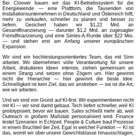
Bei Cloover bauen wir das KI-Betriebssystem für die
Energiewende — eine Plattform, die Tausenden von
Installationsunternehmen in Deutschland und Österreich hilft,
mehr zu verkaufen, schneller zu planen und besser zu
liefern. Gesichert haben wir $1,22 Mrd. an
Gesamtfinanzierung — darunter $1,2 Mrd. an zugesagter
Fremdfinanzierung und eine Series-A-Runde über $22 Mio.
— und stehen erst am Anfang unserer europäischen
Expansion.
Wir sind ein hochleistungsorientiertes Team, das mit Sinn
arbeitet. Wir übernehmen volle Verantwortung für unsere
Arbeit, diskutieren Ideen intensiv, ziehen gemeinsam an
einem Strang und setzen ohne Zögern um. Hier gewinnt
nicht die Hierarchie — hier gewinnt die beste Idee.
Schnelligkeit ist kein Ziel, das wir anstreben — sie ist die Art,
wie wir arbeiten.
Und wir sind von Grund auf KI-first. Wir experimentieren nicht
mit KI — wir sind damit gebaut. Tech liefert schneller, weil KI
prototypisiert, bevor wir bauen. Sales schließt mehr ab, weil
Outreach in großem Maßstab personalisiert wird. Finance
testet Szenarien in Echtzeit. People & Culture baut Prozesse
in einem Bruchteil der Zeit. Egal in welcher Funktion — KI ist
das, womit wir über unsere Gewichtsklasse hinausschlagen,